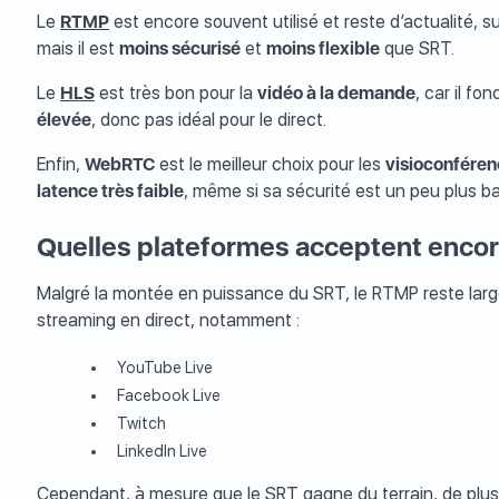
Le
RTMP
est encore souvent utilisé et reste d’actualité, s
mais il est
moins sécurisé
et
moins flexible
que SRT.
Le
HLS
est très bon pour la
vidéo à la demande
, car il fo
élevée
, donc pas idéal pour le direct.
Enfin,
WebRTC
est le meilleur choix pour les
visioconfére
latence très faible
, même si sa sécurité est un peu plus b
Quelles plateformes acceptent encor
Malgré la montée en puissance du SRT, le RTMP reste lar
streaming en direct, notamment :
YouTube Live
Facebook Live
Twitch
LinkedIn Live
Cependant, à mesure que le SRT gagne du terrain, de plus