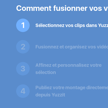
Comment fusionner vos vi
1
Sélectionnez vos clips dans Yuzz
2
Fusionnez et organisez vos vidé
Affinez et personnalisez votre
3
sélection
Publiez votre montage directem
4
depuis Yuzzit