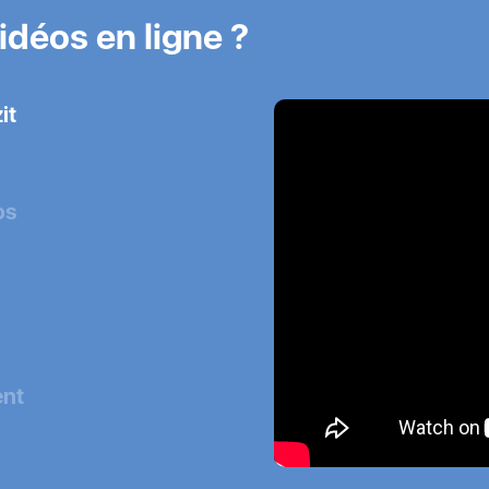
déos en ligne ?
it
os
ent