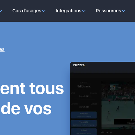
Cas d'usages
Intégrations
Ressources
res
ent tous
 de vos