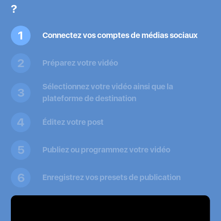
?
1
Connectez vos comptes de médias sociaux
2
Préparez votre vidéo
Sélectionnez votre vidéo ainsi que la
3
plateforme de destination
4
Éditez votre post
5
Publiez ou programmez votre vidéo
6
Enregistrez vos presets de publication