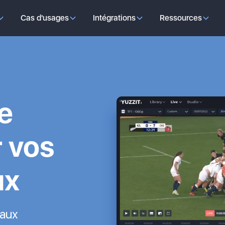
Cas d'usages
Intégrations
Ressources
de
r vos
ux
eaux