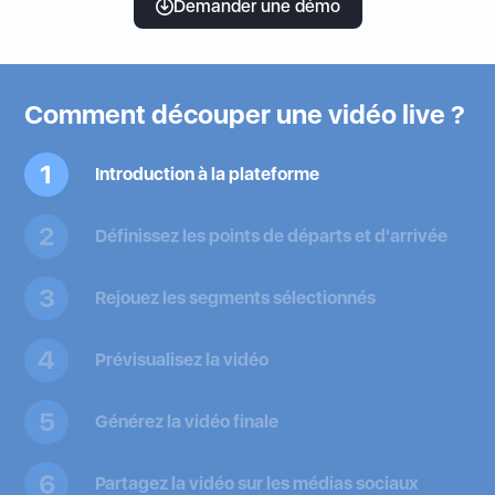
Demander une démo
Comment découper une vidéo live ?
1
Introduction à la plateforme
2
Définissez les points de départs et d'arrivée
3
Rejouez les segments sélectionnés
4
Prévisualisez la vidéo
5
Générez la vidéo finale
6
Partagez la vidéo sur les médias sociaux