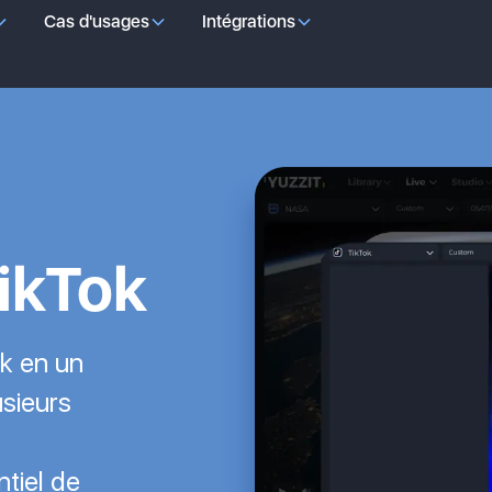
Cas d'usages
Intégrations
TikTok
ok en un
usieurs
tiel de