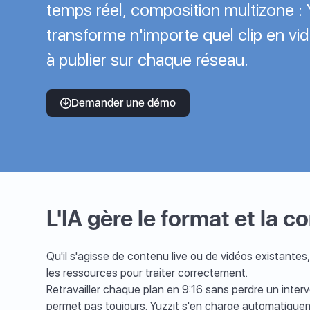
temps réel, composition multizone : 
transforme n'importe quel clip en vi
à publier sur chaque réseau.
Demander une démo
L'IA gère le format et la 
Qu'il s'agisse de contenu live ou de vidéos existant
les ressources pour traiter correctement.
Retravailler chaque plan en 9:16 sans perdre un inter
permet pas toujours. Yuzzit s'en charge automatiquem