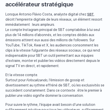
accélérateur stratégique
Lorsque Antonio Flávio Costa, analyste digital chez
SBT
,
décrit l’empreinte digitale de leurs réseaux, un élément ressort
immédiatement : leurs ampleurs.
Le compte Instagram principal de SBT comptabilise à lui seul
plus de 14 millions d’abonnés, et les comptes dédiés aux
émissions attirent eux aussi des millions de followers. Sur
YouTube, TikTok, Kwai et X, les audiences consomment les
clips à la vitesse fulgurante des réseaux sociaux, ce qui rend
indispensable pour SBT un outil permettant aux équipes
d’extraire, monter et publier les vidéos directement depuis le
signal TV en direct, et rapidement.
Et la vitesse compte.
Surtout pour
Fofocalizando
, l’émission de gossip et
divertissement au rythme effréné de SBT, où les exclusivités se
succèdent constamment. Dans ce contexte : être le premier à
publier une vidéo signifie dominer la conversation.
Pour suivre le rythme, l’équipe avait besoin d’une solution
suffisamment intuitive pour tous les utilisateurs, suffisamment