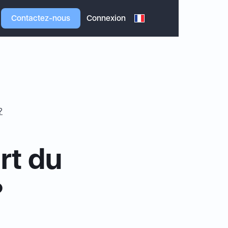
Contactez-nous
Connexion
?
rt du
?