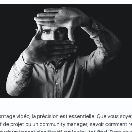
tage vidéo, la précision est essentielle. Que vous soye
f de projet ou un community manager, savoir comment r