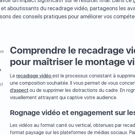
voir un impact significatif sur le résultat final. Dans ce
s et aboutissants du recadrage vidéo, partageons les av
ssons des conseils pratiques pour améliorer vos compét
Comprendre le recadrage vid
pe
pour maîtriser le montage v
?
Le
recadrage vidéo
est le processus consistant à supprime
une composition souhaitée. Il vous permet de vous concent
it
d'aspect
ou de supprimer les distractions du cadre. En ro
visuellement attrayant qui captive votre audience.
Rognage vidéo et engagement sur le
Les vidéos au format carré ou vertical, obtenues par rec
format paysage sur les plateformes de médias sociaux. Par