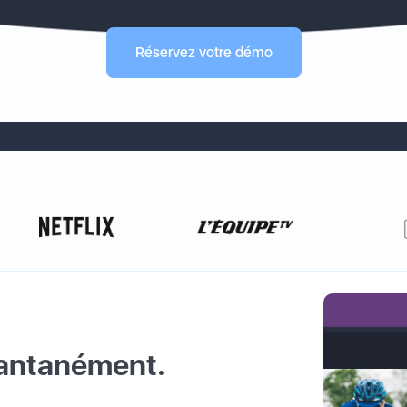
Réservez votre démo
tantanément.