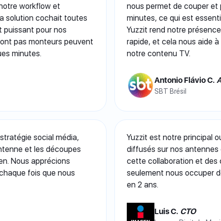
e notre workflow et
nous permet de couper et 
 la solution cochait toutes
minutes, ce qui est essenti
nt puissant pour nos
Yuzzit rend notre présence 
sont pas monteurs peuvent
rapide, et cela nous aide à
ques minutes.
notre contenu TV.
Antonio Flávio C.
A
SBT Brésil
tratégie social média,
Yuzzit est notre principal
’antenne et les découpes
diffusés sur nos antennes e
dien. Nous apprécions
cette collaboration et des
à chaque fois que nous
seulement nous occuper de 
en 2 ans.
Luis C.
CTO