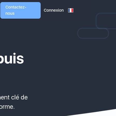
Contactez-
Connexion
nous
puis
ent clé de
forme.