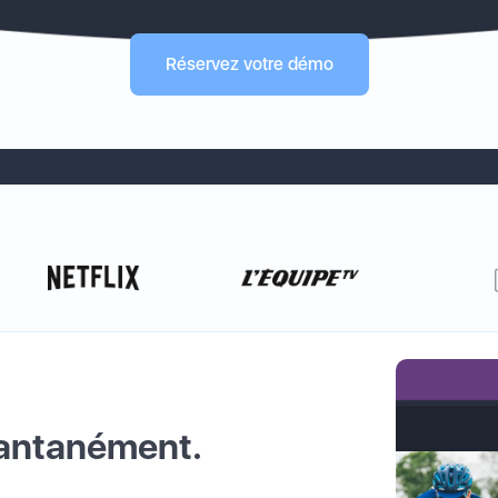
Réservez votre démo
tantanément.