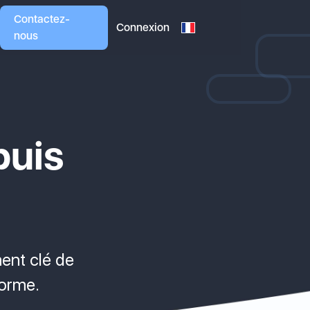
Contactez-
Connexion
nous
puis
ent clé de
forme.