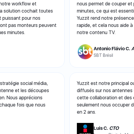
e notre workflow et
nous permet de couper et 
 la solution cochait toutes
minutes, ce qui est essenti
nt puissant pour nos
Yuzzit rend notre présence 
sont pas monteurs peuvent
rapide, et cela nous aide à
ques minutes.
notre contenu TV.
Antonio Flávio C.
A
SBT Brésil
tratégie social média,
Yuzzit est notre principal
’antenne et les découpes
diffusés sur nos antennes e
dien. Nous apprécions
cette collaboration et des
à chaque fois que nous
seulement nous occuper de 
en 2 ans.
Luis C.
CTO