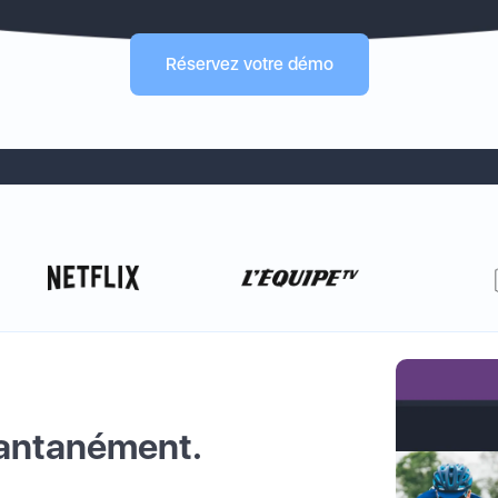
Réservez votre démo
tantanément.