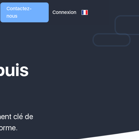
Contactez-
Connexion
nous
puis
ent clé de
forme.