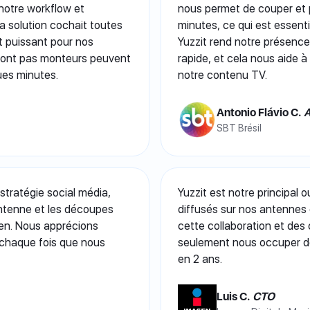
e notre workflow et
nous permet de couper et 
 la solution cochait toutes
minutes, ce qui est essenti
nt puissant pour nos
Yuzzit rend notre présence 
sont pas monteurs peuvent
rapide, et cela nous aide à
ques minutes.
notre contenu TV.
Antonio Flávio C.
A
SBT Brésil
tratégie social média,
Yuzzit est notre principal
’antenne et les découpes
diffusés sur nos antennes e
dien. Nous apprécions
cette collaboration et des
à chaque fois que nous
seulement nous occuper de 
en 2 ans.
Luis C.
CTO